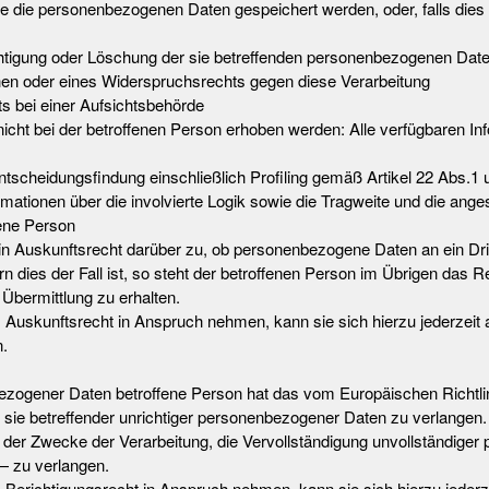
ie die personenbezogenen Daten gespeichert werden, oder, falls dies ni
htigung oder Löschung der sie betreffenden personenbezogenen Date
hen oder eines Widerspruchsrechts gegen diese Verarbeitung
 bei einer Aufsichtsbehörde
ht bei der betroffenen Person erhoben werden: Alle verfügbaren Inf
ntscheidungsfindung einschließlich Profiling gemäß Artikel 22 Abs
mationen über die involvierte Logik sowie die Tragweite und die ang
fene Person
in Auskunftsrecht darüber zu, ob personenbezogene Daten an ein Dritt
rn dies der Fall ist, so steht der betroffenen Person im Übrigen das 
bermittlung zu erhalten.
Auskunftsrecht in Anspruch nehmen, kann sie sich hierzu jederzeit an
.
ezogener Daten betroffene Person hat das vom Europäischen Richtl
 sie betreffender unrichtiger personenbezogener Daten zu verlangen.
 der Zwecke der Verarbeitung, die Vervollständigung unvollständig
— zu verlangen.
Berichtigungsrecht in Anspruch nehmen, kann sie sich hierzu jederzei