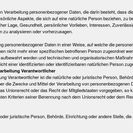
erten Verarbeitung personenbezogener Daten, die darin besteht, dass
nliche Aspekte, die sich auf eine natürliche Person beziehen, zu 
icher Lage, Gesundheit, persönlicher Vorlieben, Interessen, Zuverlässig
n zu analysieren oder vorherzusagen.
ung personenbezogener Daten in einer Weise, auf welche die perso
nen nicht mehr einer spezifischen betroffenen Person zugeordnet we
t aufbewahrt werden und technischen und organisatorischen Maßnahme
t einer identifizierten oder identifizierbaren natürlichen Person zu
rarbeitung Verantwortlicher
ung Verantwortlicher ist die natürliche oder juristische Person, Behörd
ber die Zwecke und Mittel der Verarbeitung von personenbezogenen D
 das Unionsrecht oder das Recht der Mitgliedstaaten vorgegeben, so k
en Kriterien seiner Benennung nach dem Unionsrecht oder dem Rech
he oder juristische Person, Behörde, Einrichtung oder andere Stelle, 