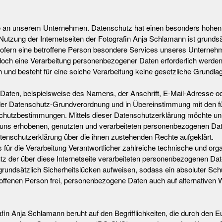
se an unserem Unternehmen. Datenschutz hat einen besonders hohen S
Nutzung der Internetseiten der Fotografin Anja Schlamann ist grunds
fern eine betroffene Person besondere Services unseres Unternehme
h eine Verarbeitung personenbezogener Daten erforderlich werden. 
und besteht für eine solche Verarbeitung keine gesetzliche Grundlage,
Daten, beispielsweise des Namens, der Anschrift, E-Mail-Adresse o
t der Datenschutz-Grundverordnung und in Übereinstimmung mit den f
chutzbestimmungen. Mittels dieser Datenschutzerklärung möchte uns
uns erhobenen, genutzten und verarbeiteten personenbezogenen Dat
atenschutzerklärung über die ihnen zustehenden Rechte aufgeklärt.
s für die Verarbeitung Verantwortlicher zahlreiche technische und 
z der über diese Internetseite verarbeiteten personenbezogenen Da
grundsätzlich Sicherheitslücken aufweisen, sodass ein absoluter Sch
offenen Person frei, personenbezogene Daten auch auf alternativen W
in Anja Schlamann beruht auf den Begrifflichkeiten, die durch den E