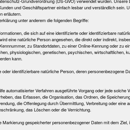
atenschutz-Grundverordnung (DS-GVO) verwendet wurden. Unsere Da
e Kunden und Geschäftspartner einfach lesbar und verständlich sein. 
n erläutern.
rklärung unter anderem die folgenden Begriffe:
mationen, die sich auf eine identifizierte oder identifizierbare natür
 wird eine natürliche Person angesehen, die direkt oder indirekt, ins
Kennnummer, zu Standortdaten, zu einer Online-Kennung oder zu e
n, physiologischen, genetischen, psychischen, wirtschaftlichen, kultu
 werden kann.
erte oder identifizierbare natürliche Person, deren personenbezogene D
 Hilfe automatisierter Verfahren ausgeführte Vorgang oder jede solc
eben, das Erfassen, die Organisation, das Ordnen, die Speicherun
endung, die Offenlegung durch Übermittlung, Verbreitung oder eine a
inschränkung, das Löschen oder die Vernichtung.
ie Markierung gespeicherter personenbezogener Daten mit dem Ziel, i