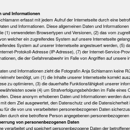
n und Informationen
Schlamann erfasst mit jedem Aufruf der Internetseite durch eine betro
ten und Informationen. Diese allgemeinen Daten und Informationen 
die (1) verwendeten Browsertypen und Versionen, (2) das vom zugr
 von welcher ein zugreifendes System auf unsere Internetseite gelangt
eifendes System auf unserer Internetseite angesteuert werden, (5) d
ne Internet-Protokoll-Adresse (IP-Adresse), (7) der Internet-Service-P
rmationen, die der Gefahrenabwehr im Falle von Angriffen auf unsere
aten und Informationen zieht die Fotografin Anja Schlamann keine Rü
lmehr benötigt, um (1) die Inhalte unserer Internetseite korrekt auszu
iese zu optimieren, (3) die dauerhafte Funktionsfähigkeit unserer in
gewährleisten sowie (4) um Strafverfolgungsbehörden im Falle eines C
tellen. Diese anonym erhobenen Daten und Informationen werden dur
ner mit dem Ziel ausgewertet, den Datenschutz und die Datensicherhe
eau für die von uns verarbeiteten personenbezogenen Daten sicherzu
 allen durch eine betroffene Person angegebenen personenbezogenen 
perrung von personenbezogenen Daten
che verarbeitet und speichert personenbezogene Daten der betroffenen