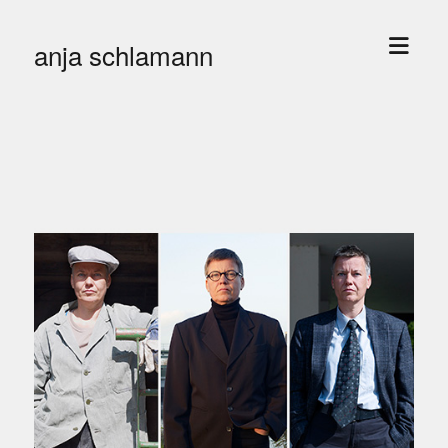
Menü
anja schlamann
öffne