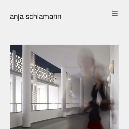
Menü
anja schlamann
öffne