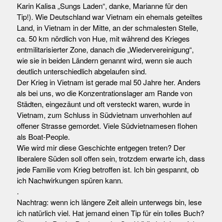
Karin Kalisa „Sungs Laden“, danke, Marianne für den
Tip!). Wie Deutschland war Vietnam ein ehemals geteiltes
Land, in Vietnam in der Mitte, an der schmalesten Stelle,
ca. 50 km nördlich von Hue, mit während des Krieges
entmilitarisierter Zone, danach die „Wiedervereinigung“,
wie sie in beiden Ländern genannt wird, wenn sie auch
deutlich unterschiedlich abgelaufen sind.
Der Krieg in Vietnam ist gerade mal 50 Jahre her. Anders
als bei uns, wo die Konzentrationslager am Rande von
Städten, eingezäunt und oft versteckt waren, wurde in
Vietnam, zum Schluss in Südvietnam unverhohlen auf
offener Strasse gemordet. Viele Südvietnamesen flohen
als Boat-People.
Wie wird mir diese Geschichte entgegen treten? Der
liberalere Süden soll offen sein, trotzdem erwarte ich, dass
jede Familie vom Krieg betroffen ist. Ich bin gespannt, ob
ich Nachwirkungen spüren kann.
.
Nachtrag: wenn ich längere Zeit allein unterwegs bin, lese
ich natürlich viel. Hat jemand einen Tip für ein tolles Buch?