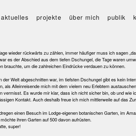
aktuelles
projekte
über mich
publik
 Tage wieder rückwärts zu zählen, immer häufiger muss ich sagen „da
ar es der Abschied aus dem tiefen Dschungel, die Tage waren umwerfe
n brauchte, um die zahlreichen Eindrücke verdauen zu können.
 der Welt abgeschnitten war, im tiefsten Dschungel gibt es kein Intern
ön, als Alleinreisende mich mit dem vielem neu Erlebtem austausch
 vermisst. Es wurde mir klar, dass ich nicht sicher bin, ob und wie 
ssigen Kontakt. Auch deshalb freue ich mich mittlerweile auf das 
dregen einen Besuch im Lodge-eigenen botanischen Garten, im Ama
 möchte ihren Garten auf 500 davon aufrüsten.
te, super!