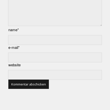
name*
e-mail*
website