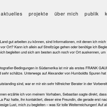
aktuelles
projekte
über mich
publik
and gut arbeiten zu können, sind Informationen, mit denen ich mich 
r Ort? Kann ich allein auf Streifzüge gehen oder benötige ich Begleit
ich begleiten und sich am besten auch noch vor Ort auskennen, um
otografier-Bedingungen in Südamerika ist mir als erstes FRANK GAUD
sehr schätze. Unterwegs auf Alexander von Humboldts Spuren hat er P
tanding sind, war er mir ein sehr hilfreicher Berater in der Vorbereit
nnen erzähle ich von meinem Vorhaben, Sebastian sagte direkt, dass
Paz hatte, ihn kontaktiert, dieser eine Freundin, die gerade erst n
riesige Lust, mich zu begleiten – was für tolle Weiterreichungen! Auf a