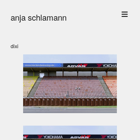
open
anja schlamann
menu
dixi