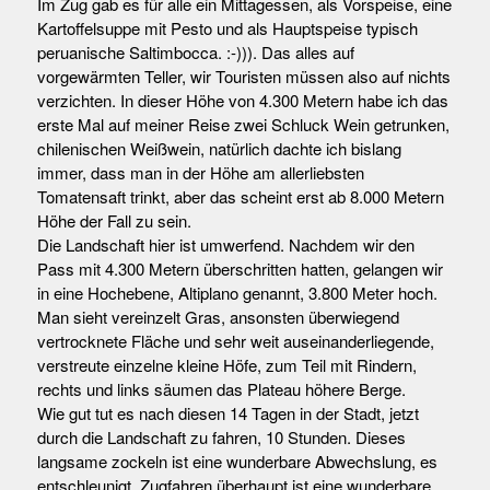
Im Zug gab es für alle ein Mittagessen, als Vorspeise, eine
Kartoffelsuppe mit Pesto und als Hauptspeise typisch
peruanische Saltimbocca. :-))). Das alles auf
vorgewärmten Teller, wir Touristen müssen also auf nichts
verzichten. In dieser Höhe von 4.300 Metern habe ich das
erste Mal auf meiner Reise zwei Schluck Wein getrunken,
chilenischen Weißwein, natürlich dachte ich bislang
immer, dass man in der Höhe am allerliebsten
Tomatensaft trinkt, aber das scheint erst ab 8.000 Metern
Höhe der Fall zu sein.
Die Landschaft hier ist umwerfend. Nachdem wir den
Pass mit 4.300 Metern überschritten hatten, gelangen wir
in eine Hochebene, Altiplano genannt, 3.800 Meter hoch.
Man sieht vereinzelt Gras, ansonsten überwiegend
vertrocknete Fläche und sehr weit auseinanderliegende,
verstreute einzelne kleine Höfe, zum Teil mit Rindern,
rechts und links säumen das Plateau höhere Berge.
Wie gut tut es nach diesen 14 Tagen in der Stadt, jetzt
durch die Landschaft zu fahren, 10 Stunden. Dieses
langsame zockeln ist eine wunderbare Abwechslung, es
entschleunigt. Zugfahren überhaupt ist eine wunderbare